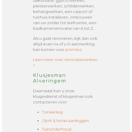
dakisolatie, gyprocwerken,
pleisterwerken, schilderwerken,
behangwerken, een carport of
tuinhuis installeren, ombouwen
van uw zolder tot leefruimte, een
badkamerrenovatie van A tot Z, …
Als u gaat renoveren, kijk dan ook
altijd even na of u in aanmerking
kan komen voor
premies
.
Lees meer over renovatiewerken
>
Klusjesman
Alveringem
Daarnaast kan u onze
klusjesdienst of klusjesman ook
contacteren voor:
Tuinaanleg
Oprit & terras aanleggen
Tuinonderhoud