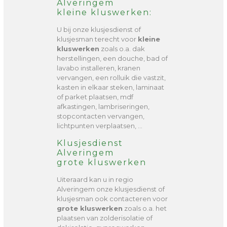
Alveringem
kleine kluswerken:
U bij onze klusjesdienst of
klusjesman terecht voor
kleine
kluswerken
zoals o.a. dak
herstellingen, een douche, bad of
lavabo installeren, kranen
vervangen, een rolluik die vastzit,
kasten in elkaar steken, laminaat
of parket plaatsen, mdf
afkastingen, lambriseringen,
stopcontacten vervangen,
lichtpunten verplaatsen, …
Klusjesdienst
Alveringem
grote kluswerken
Uiteraard kan u in regio
Alveringem onze klusjesdienst of
klusjesman ook contacteren voor
grote kluswerken
zoals o.a. het
plaatsen van zolderisolatie of