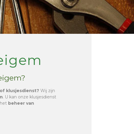
eigem
Beigem?
of klusjesdienst?
Wij zijn
m
. U kan onze klusjesdienst
 het
beheer van