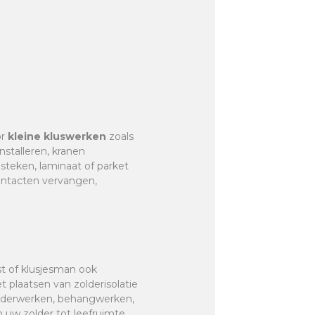
or
kleine kluswerken
zoals
nstalleren, kranen
r steken, laminaat of parket
contacten vervangen,
st of klusjesman ook
et plaatsen van zolderisolatie
hilderwerken, behangwerken,
 uw zolder tot leefruimte,