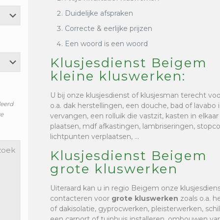
Duidelijke afspraken
Correcte & eerlijke prijzen
Een woord is een woord
Klusjesdienst Beigem
kleine kluswerken:
U bij onze klusjesdienst of klusjesman terecht vo
leerd
o.a. dak herstellingen, een douche, bad of lavabo i
ze
vervangen, een rolluik die vastzit, kasten in elkaa
plaatsen, mdf afkastingen, lambriseringen, stop
lichtpunten verplaatsen, …
Klusjesdienst Beigem
grote kluswerken
Uiteraard kan u in regio Beigem onze klusjesdien
contacteren voor
grote kluswerken
zoals o.a. h
of dakisolatie, gyprocwerken, pleisterwerken, sc
een carport of tuinhuis installeren, ombouwen van