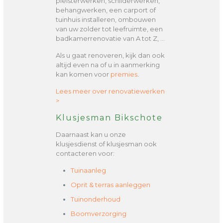
pleisterwerken, schilderwerken,
behangwerken, een carport of
tuinhuis installeren, ombouwen
van uw zolder tot leefruimte, een
badkamerrenovatie van A tot Z, …
Als u gaat renoveren, kijk dan ook
altijd even na of u in aanmerking
kan komen voor
premies
.
Lees meer over renovatiewerken
>
Klusjesman Bikschote
Daarnaast kan u onze
klusjesdienst of klusjesman ook
contacteren voor:
Tuinaanleg
Oprit & terras aanleggen
Tuinonderhoud
Boomverzorging