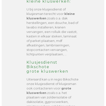
kleine kluswerken:
U bij onze klusjesdienst of
klusjesman terecht voor
kleine
kluswerken
zoals o.a. dak
herstellingen, een douche, bad of
lavabo installeren, kranen
vervangen, een rolluik die vastzit,
kasten in elkaar steken, laminaat
of parket plaatsen, mdf
afkastingen, lambriseringen,
stopcontacten vervangen,
lichtpunten verplaatsen, …
Klusjesdienst
Bikschote
grote kluswerken
Uiteraard kan u in regio Bikschote
onze klusjesdienst of klusjesman
ook contacteren voor
grote
kluswerken
zoals o.a. het
plaatsen van zolderisolatie of
dakisolatie, gyprocwerken,