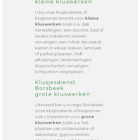
kleine kluswerken:
U bij onze klusjesdienst of
klusjesman terecht voor
kleine
kluswerken
zoals o.a. dak
herstellingen, een douche, bad of
lavabo installeren, kranen
vervangen, een rolluik die vastzit,
kasten in elkaar steken, laminaat
of parket plaatsen, mdf
afkastingen, lambriseringen,
stopcontacten vervangen,
lichtpunten verplaatsen, …
Klusjesdienst
Borsbeek
grote kluswerken
Uiteraard kan u in regio Borsbeek
onze klusjesdienst of klusjesman
ook contacteren voor
grote
kluswerken
zoals o.a. het
plaatsen van zolderisolatie of
dakisolatie, gyprocwerken,