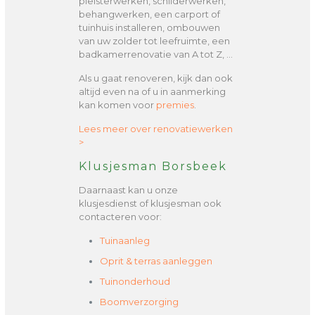
pleisterwerken, schilderwerken,
behangwerken, een carport of
tuinhuis installeren, ombouwen
van uw zolder tot leefruimte, een
badkamerrenovatie van A tot Z, …
Als u gaat renoveren, kijk dan ook
altijd even na of u in aanmerking
kan komen voor
premies
.
Lees meer over renovatiewerken
>
Klusjesman Borsbeek
Daarnaast kan u onze
klusjesdienst of klusjesman ook
contacteren voor:
Tuinaanleg
Oprit & terras aanleggen
Tuinonderhoud
Boomverzorging