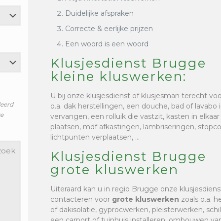
Duidelijke afspraken
Correcte & eerlijke prijzen
Een woord is een woord
Klusjesdienst Brugge
kleine kluswerken:
U bij onze klusjesdienst of klusjesman terecht vo
leerd
o.a. dak herstellingen, een douche, bad of lavabo i
ze
vervangen, een rolluik die vastzit, kasten in elkaa
plaatsen, mdf afkastingen, lambriseringen, stop
lichtpunten verplaatsen, …
Klusjesdienst Brugge
grote kluswerken
Uiteraard kan u in regio Brugge onze klusjesdien
contacteren voor
grote kluswerken
zoals o.a. h
of dakisolatie, gyprocwerken, pleisterwerken, sc
een carport of tuinhuis installeren, ombouwen van