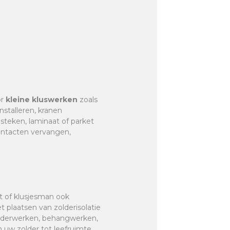
or
kleine kluswerken
zoals
nstalleren, kranen
r steken, laminaat of parket
contacten vervangen,
st of klusjesman ook
et plaatsen van zolderisolatie
hilderwerken, behangwerken,
 uw zolder tot leefruimte,