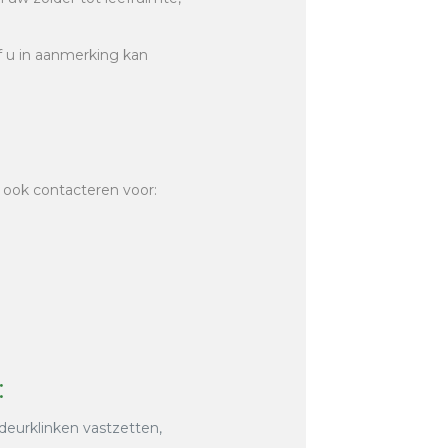
of u in aanmerking kan
 ook contacteren voor:
:
 deurklinken vastzetten,