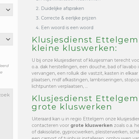
Duidelijke afspraken
Correcte & eerlijke prijzen
Een woord is een woord
Klusjesdienst Ettelgem
kleine kluswerken:
U bij onze klusjesdienst of klusjesman terecht vo
leerd
o.a. dak herstellingen, een douche, bad of lavabo i
ze
vervangen, een rolluik die vastzit, kasten in elkaa
plaatsen, mdf afkastingen, lambriseringen, stop
lichtpunten verplaatsen, …
Klusjesdienst Ettelgem
grote kluswerken
Uiteraard kan u in regio Ettelgem onze klusjesdi
contacteren voor
grote kluswerken
zoals o.a. h
of dakisolatie, gyprocwerken, pleisterwerken, sc
een carport of tuinhuis installeren, ombouwen van