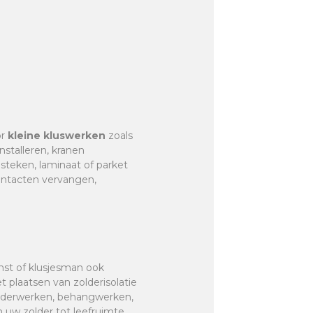
or
kleine kluswerken
zoals
nstalleren, kranen
r steken, laminaat of parket
contacten vervangen,
enst of klusjesman ook
et plaatsen van zolderisolatie
hilderwerken, behangwerken,
 uw zolder tot leefruimte,