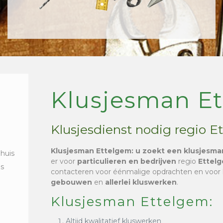
Klusjesman E
Klusjesdienst nodig regio E
Klusjesman Ettelgem
: u zoekt een klusjesma
 huis
er voor
particulieren en bedrijven
regio
Ettel
is
contacteren voor éénmalige opdrachten en voor
gebouwen
en
allerlei kluswerken
.
Klusjesman Ettelgem:
Altijd kwalitatief kluswerken