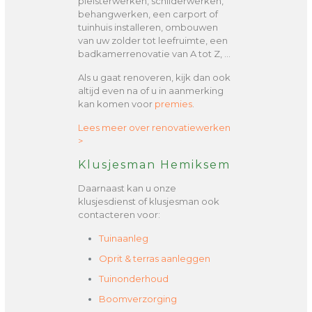
pleisterwerken, schilderwerken,
behangwerken, een carport of
tuinhuis installeren, ombouwen
van uw zolder tot leefruimte, een
badkamerrenovatie van A tot Z, …
Als u gaat renoveren, kijk dan ook
altijd even na of u in aanmerking
kan komen voor
premies
.
Lees meer over renovatiewerken
>
Klusjesman Hemiksem
Daarnaast kan u onze
klusjesdienst of klusjesman ook
contacteren voor:
Tuinaanleg
Oprit & terras aanleggen
Tuinonderhoud
Boomverzorging