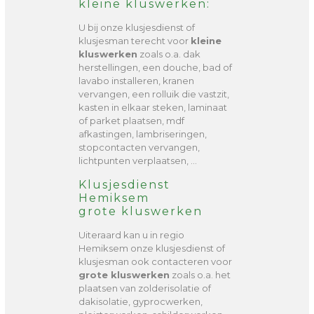
kleine kluswerken:
U bij onze klusjesdienst of
klusjesman terecht voor
kleine
kluswerken
zoals o.a. dak
herstellingen, een douche, bad of
lavabo installeren, kranen
vervangen, een rolluik die vastzit,
kasten in elkaar steken, laminaat
of parket plaatsen, mdf
afkastingen, lambriseringen,
stopcontacten vervangen,
lichtpunten verplaatsen, …
Klusjesdienst
Hemiksem
grote kluswerken
Uiteraard kan u in regio
Hemiksem onze klusjesdienst of
klusjesman ook contacteren voor
grote kluswerken
zoals o.a. het
plaatsen van zolderisolatie of
dakisolatie, gyprocwerken,