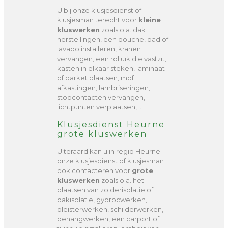
U bij onze klusjesdienst of
klusjesman terecht voor
kleine
kluswerken
zoals o.a. dak
herstellingen, een douche, bad of
lavabo installeren, kranen
vervangen, een rolluik die vastzit,
kasten in elkaar steken, laminaat
of parket plaatsen, mdf
afkastingen, lambriseringen,
stopcontacten vervangen,
lichtpunten verplaatsen, …
Klusjesdienst Heurne
grote kluswerken
Uiteraard kan u in regio Heurne
onze klusjesdienst of klusjesman
ook contacteren voor
grote
kluswerken
zoals o.a. het
plaatsen van zolderisolatie of
dakisolatie, gyprocwerken,
pleisterwerken, schilderwerken,
behangwerken, een carport of