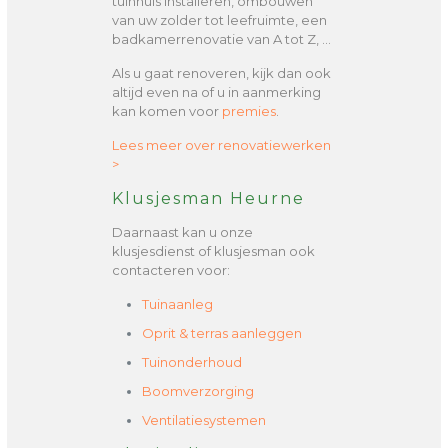
tuinhuis installeren, ombouwen
van uw zolder tot leefruimte, een
badkamerrenovatie van A tot Z, …
Als u gaat renoveren, kijk dan ook
altijd even na of u in aanmerking
kan komen voor
premies
.
Lees meer over renovatiewerken
>
Klusjesman Heurne
Daarnaast kan u onze
klusjesdienst of klusjesman ook
contacteren voor:
Tuinaanleg
Oprit & terras aanleggen
Tuinonderhoud
Boomverzorging
Ventilatiesystemen