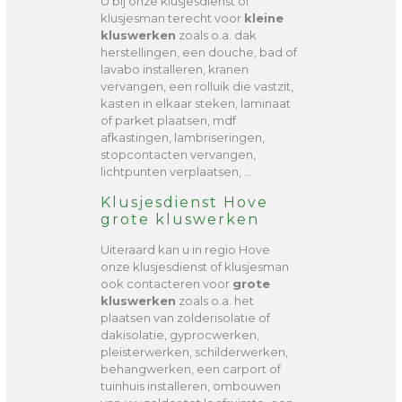
U bij onze klusjesdienst of
klusjesman terecht voor
kleine
kluswerken
zoals o.a. dak
herstellingen, een douche, bad of
lavabo installeren, kranen
vervangen, een rolluik die vastzit,
kasten in elkaar steken, laminaat
of parket plaatsen, mdf
afkastingen, lambriseringen,
stopcontacten vervangen,
lichtpunten verplaatsen, …
Klusjesdienst Hove
grote kluswerken
Uiteraard kan u in regio Hove
onze klusjesdienst of klusjesman
ook contacteren voor
grote
kluswerken
zoals o.a. het
plaatsen van zolderisolatie of
dakisolatie, gyprocwerken,
pleisterwerken, schilderwerken,
behangwerken, een carport of
tuinhuis installeren, ombouwen