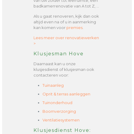
van uw zolder tot leefruimte, een
badkamerrenovatie van A tot Z, …
Als u gaat renoveren, kijk dan ook
altijd even na of u in aanmerking
kan komen voor
premies
.
Lees meer over renovatiewerken
>
Klusjesman Hove
Daarnaast kan u onze
klusjesdienst of klusjesman ook
contacteren voor:
Tuinaanleg
Oprit & terras aanleggen
Tuinonderhoud
Boomverzorging
Ventilatiesystemen
Klusjesdienst Hove: