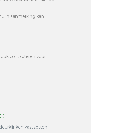
of u in aanmerking kan
 ook contacteren voor:
o:
 deurklinken vastzetten,