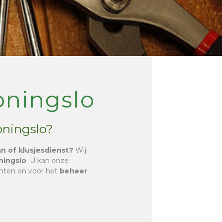
oningslo
oningslo?
an of klusjesdienst?
Wij
ningslo
. U kan onze
chten en voor het
beheer