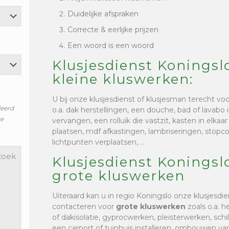
Duidelijke afspraken
Correcte & eerlijke prijzen
Een woord is een woord
Klusjesdienst Koningsl
kleine kluswerken:
U bij onze klusjesdienst of klusjesman terecht vo
leerd
o.a. dak herstellingen, een douche, bad of lavabo i
ze
vervangen, een rolluik die vastzit, kasten in elkaa
plaatsen, mdf afkastingen, lambriseringen, stop
lichtpunten verplaatsen, …
Klusjesdienst Koningsl
grote kluswerken
Uiteraard kan u in regio Koningslo onze klusjesdi
contacteren voor
grote kluswerken
zoals o.a. h
of dakisolatie, gyprocwerken, pleisterwerken, sc
een carport of tuinhuis installeren, ombouwen van