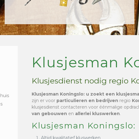
Klusjesman K
Klusjesdienst nodig regio K
Klusjesman Koningslo
: u zoekt een klusjesm
 huis
zijn er voor
particulieren en bedrijven
regio
Ko
is
klusjesdienst contacteren voor éénmalige opdra
van gebouwen
en
allerlei kluswerken
.
Klusjesman Koningslo:
Altijd kwalitatief kluswerken