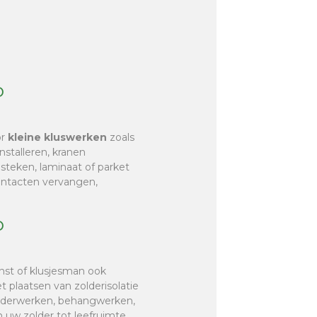
o
or
kleine kluswerken
zoals
nstalleren, kranen
r steken, laminaat of parket
contacten vervangen,
o
enst of klusjesman ook
et plaatsen van zolderisolatie
hilderwerken, behangwerken,
 uw zolder tot leefruimte,