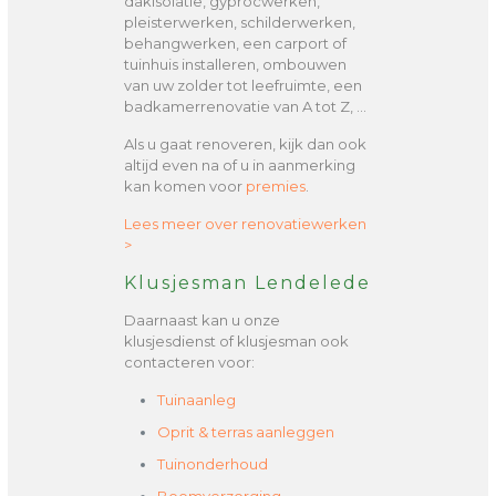
dakisolatie, gyprocwerken,
pleisterwerken, schilderwerken,
behangwerken, een carport of
tuinhuis installeren, ombouwen
van uw zolder tot leefruimte, een
badkamerrenovatie van A tot Z, …
Als u gaat renoveren, kijk dan ook
altijd even na of u in aanmerking
kan komen voor
premies
.
Lees meer over renovatiewerken
>
Klusjesman Lendelede
Daarnaast kan u onze
klusjesdienst of klusjesman ook
contacteren voor:
Tuinaanleg
Oprit & terras aanleggen
Tuinonderhoud