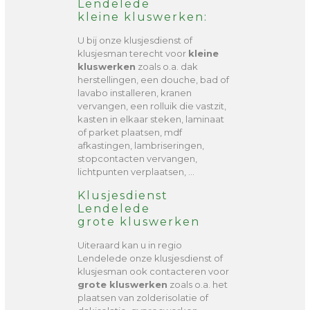
Lendelede
kleine kluswerken:
U bij onze klusjesdienst of
klusjesman terecht voor
kleine
kluswerken
zoals o.a. dak
herstellingen, een douche, bad of
lavabo installeren, kranen
vervangen, een rolluik die vastzit,
kasten in elkaar steken, laminaat
of parket plaatsen, mdf
afkastingen, lambriseringen,
stopcontacten vervangen,
lichtpunten verplaatsen, …
Klusjesdienst
Lendelede
grote kluswerken
Uiteraard kan u in regio
Lendelede onze klusjesdienst of
klusjesman ook contacteren voor
grote kluswerken
zoals o.a. het
plaatsen van zolderisolatie of