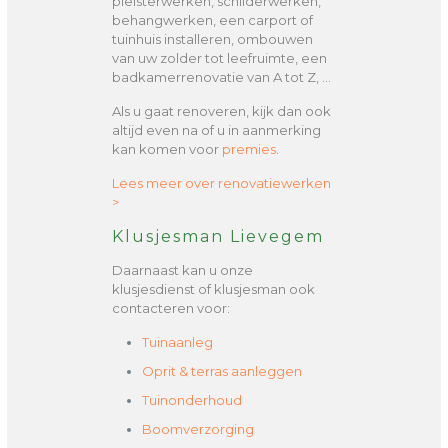
pleisterwerken, schilderwerken,
behangwerken, een carport of
tuinhuis installeren, ombouwen
van uw zolder tot leefruimte, een
badkamerrenovatie van A tot Z, …
Als u gaat renoveren, kijk dan ook
altijd even na of u in aanmerking
kan komen voor
premies
.
Lees meer over renovatiewerken
>
Klusjesman Lievegem
Daarnaast kan u onze
klusjesdienst of klusjesman ook
contacteren voor:
Tuinaanleg
Oprit & terras aanleggen
Tuinonderhoud
Boomverzorging