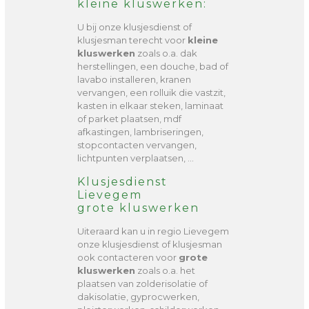
kleine kluswerken:
U bij onze klusjesdienst of
klusjesman terecht voor
kleine
kluswerken
zoals o.a. dak
herstellingen, een douche, bad of
lavabo installeren, kranen
vervangen, een rolluik die vastzit,
kasten in elkaar steken, laminaat
of parket plaatsen, mdf
afkastingen, lambriseringen,
stopcontacten vervangen,
lichtpunten verplaatsen, …
Klusjesdienst
Lievegem
grote kluswerken
Uiteraard kan u in regio Lievegem
onze klusjesdienst of klusjesman
ook contacteren voor
grote
kluswerken
zoals o.a. het
plaatsen van zolderisolatie of
dakisolatie, gyprocwerken,