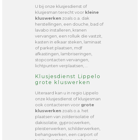
U bij onze klusjesdienst of
klusjesman terecht voor
kleine
kluswerken
zoals o.a. dak
herstellingen, een douche, bad of
lavabo installeren, kranen
vervangen, een rolluik die vastzit,
kasten in elkaar steken, laminaat
of parket plaatsen, mdf
afkastingen, lambriseringen,
stopcontacten vervangen,
lichtpunten verplaatsen, …
Klusjesdienst Lippelo
grote kluswerken
Uiteraard kan u in regio Lippelo
onze klusjesdienst of klusjesman
ook contacteren voor
grote
kluswerken
zoals o.a. het
plaatsen van zolderisolatie of
dakisolatie, gyprocwerken,
pleisterwerken, schilderwerken,
behangwerken, een carport of