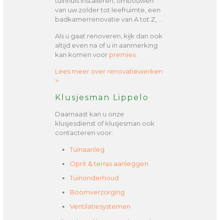
tuinhuis installeren, ombouwen
van uw zolder tot leefruimte, een
badkamerrenovatie van A tot Z, …
Als u gaat renoveren, kijk dan ook
altijd even na of u in aanmerking
kan komen voor
premies
.
Lees meer over renovatiewerken
>
Klusjesman Lippelo
Daarnaast kan u onze
klusjesdienst of klusjesman ook
contacteren voor:
Tuinaanleg
Oprit & terras aanleggen
Tuinonderhoud
Boomverzorging
Ventilatiesystemen