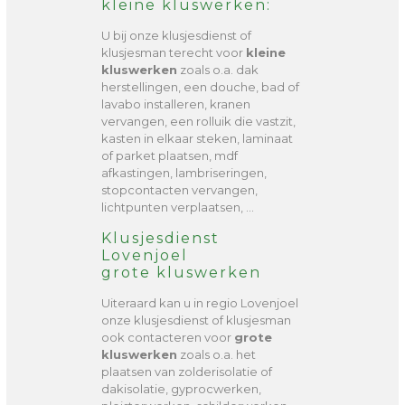
kleine kluswerken:
U bij onze klusjesdienst of
klusjesman terecht voor
kleine
kluswerken
zoals o.a. dak
herstellingen, een douche, bad of
lavabo installeren, kranen
vervangen, een rolluik die vastzit,
kasten in elkaar steken, laminaat
of parket plaatsen, mdf
afkastingen, lambriseringen,
stopcontacten vervangen,
lichtpunten verplaatsen, …
Klusjesdienst
Lovenjoel
grote kluswerken
Uiteraard kan u in regio Lovenjoel
onze klusjesdienst of klusjesman
ook contacteren voor
grote
kluswerken
zoals o.a. het
plaatsen van zolderisolatie of
dakisolatie, gyprocwerken,