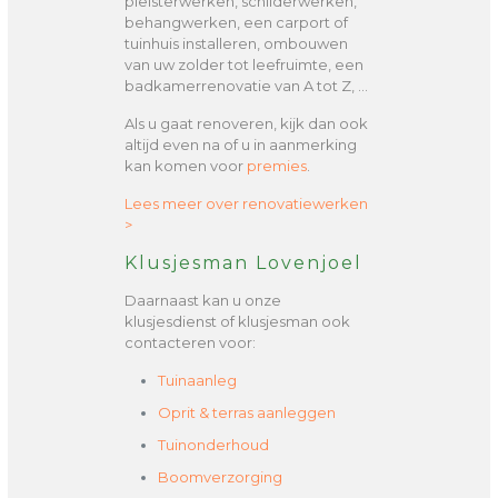
pleisterwerken, schilderwerken,
behangwerken, een carport of
tuinhuis installeren, ombouwen
van uw zolder tot leefruimte, een
badkamerrenovatie van A tot Z, …
Als u gaat renoveren, kijk dan ook
altijd even na of u in aanmerking
kan komen voor
premies
.
Lees meer over renovatiewerken
>
Klusjesman Lovenjoel
Daarnaast kan u onze
klusjesdienst of klusjesman ook
contacteren voor:
Tuinaanleg
Oprit & terras aanleggen
Tuinonderhoud
Boomverzorging