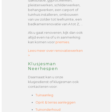
dakisolatie, gyprocwerken,
pleisterwerken, schilderwerken,
behangwerken, een carport of
tuinhuis installeren, ombouwen
van uw zolder tot leefruimte, een
badkamerrenovatie van A tot Z, …
Als u gaat renoveren, kijk dan ook
altijd even na of u in aanmerking
kan komen voor
premies
.
Lees meer over renovatiewerken
>
Klusjesman
Neerhespen
Daarnaast kan u onze
klusjesdienst of klusjesman ook
contacteren voor:
Tuinaanleg
Oprit & terras aanleggen
Tuinonderhoud