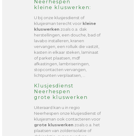
Neerhespen
kleine kluswerken:
U bij onze klusjesdienst of
klusjesman terecht voor
kleine
kluswerken
zoals o.a. dak
herstellingen, een douche, bad of
lavabo installeren, kranen
vervangen, een rolluik die vastzit,
kasten in elkaar steken, laminaat
of parket plaatsen, mdf
afkastingen, lambriseringen,
stopcontacten vervangen,
lichtpunten verplaatsen, …
Klusjesdienst
Neerhespen
grote kluswerken
Uiteraard kan u in regio
Neerhespen onze klusjesdienst of
klusjesman ook contacteren voor
grote kluswerken
zoals o.a. het
plaatsen van zolderisolatie of