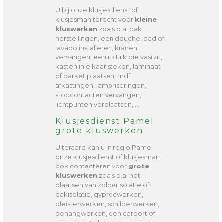
U bij onze klusjesdienst of
klusjesman terecht voor
kleine
kluswerken
zoals o.a. dak
herstellingen, een douche, bad of
lavabo installeren, kranen
vervangen, een rolluik die vastzit,
kasten in elkaar steken, laminaat
of parket plaatsen, mdf
afkastingen, lambriseringen,
stopcontacten vervangen,
lichtpunten verplaatsen, …
Klusjesdienst Pamel
grote kluswerken
Uiteraard kan u in regio Pamel
onze klusjesdienst of klusjesman
ook contacteren voor
grote
kluswerken
zoals o.a. het
plaatsen van zolderisolatie of
dakisolatie, gyprocwerken,
pleisterwerken, schilderwerken,
behangwerken, een carport of