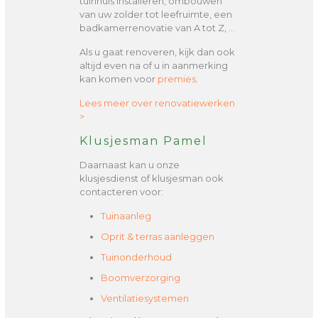
tuinhuis installeren, ombouwen
van uw zolder tot leefruimte, een
badkamerrenovatie van A tot Z, …
Als u gaat renoveren, kijk dan ook
altijd even na of u in aanmerking
kan komen voor
premies
.
Lees meer over renovatiewerken
>
Klusjesman Pamel
Daarnaast kan u onze
klusjesdienst of klusjesman ook
contacteren voor:
Tuinaanleg
Oprit & terras aanleggen
Tuinonderhoud
Boomverzorging
Ventilatiesystemen