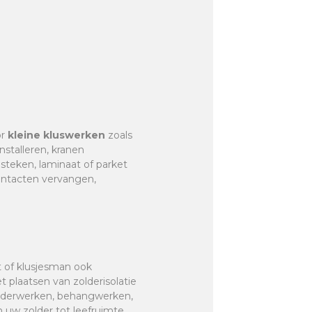
or
kleine kluswerken
zoals
nstalleren, kranen
r steken, laminaat of parket
contacten vervangen,
t of klusjesman ook
et plaatsen van zolderisolatie
hilderwerken, behangwerken,
 uw zolder tot leefruimte,