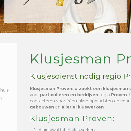
Klusjesman P
Klusjesdienst nodig regio P
Klusjesman Proven
: u zoekt een klusjesman 
 huis
voor
particulieren en bedrijven
regio
Proven
.
is
contacteren voor éénmalige opdrachten en voor
gebouwen
en
allerlei kluswerken
.
Klusjesman Proven:
Altijd kwalitatief kluswerken