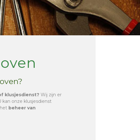
roven
roven?
of klusjesdienst?
Wij zijn er
 U kan onze klusjesdienst
 het
beheer van