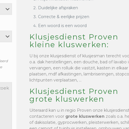
Duidelijke afspraken
Correcte & eerlijke prijzen
Een woord is een woord
Klusjesdienst Proven
kleine kluswerken:
U bij onze klusjesdienst of klusjesman terecht vo
leerd
o.a. dak herstellingen, een douche, bad of lavabo i
ze
vervangen, een rolluik die vastzit, kasten in elkaa
plaatsen, mdf afkastingen, lambriseringen, stop
lichtpunten verplaatsen, …
Klusjesdienst Proven
grote kluswerken
Uiteraard kan u in regio Proven onze klusjesdiens
contacteren voor
grote kluswerken
zoals o.a. h
of dakisolatie, gyprocwerken, pleisterwerken, sc
een carport of tuinhuis installeren, ombouwen van