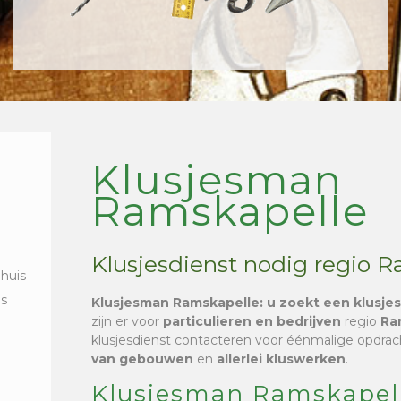
Klusjesman
Ramskapelle
Klusjesdienst nodig regio 
 huis
is
Klusjesman Ramskapelle
: u zoekt een klusje
zijn er voor
particulieren en bedrijven
regio
Ra
klusjesdienst contacteren voor éénmalige opdra
van gebouwen
en
allerlei kluswerken
.
Klusjesman Ramskapell