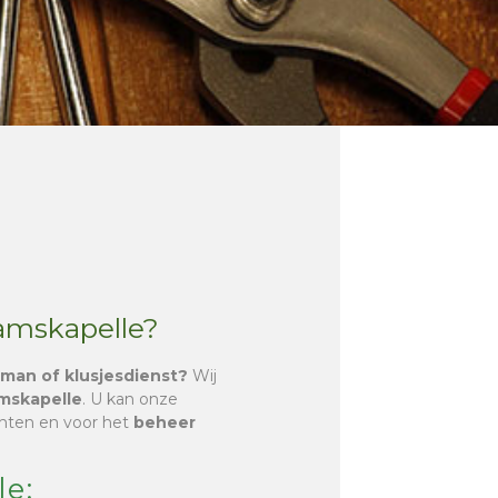
Ramskapelle?
sman of klusjesdienst?
Wij
mskapelle
. U kan onze
chten en voor het
beheer
e: