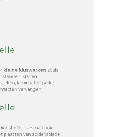
elle
or
kleine kluswerken
zoals
nstalleren, kranen
r steken, laminaat of parket
contacten vervangen,
elle
sdienst of klusjesman ook
et plaatsen van zolderisolatie