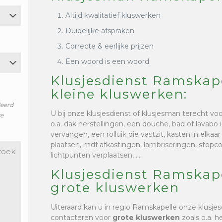
Altijd kwalitatief kluswerken
Duidelijke afspraken
Correcte & eerlijke prijzen
Een woord is een woord
Klusjesdienst Ramskap
kleine kluswerken:
leerd
U bij onze klusjesdienst of klusjesman terecht vo
ze
o.a. dak herstellingen, een douche, bad of lavabo i
vervangen, een rolluik die vastzit, kasten in elkaa
plaatsen, mdf afkastingen, lambriseringen, stop
lichtpunten verplaatsen, …
Klusjesdienst Ramskap
grote kluswerken
Uiteraard kan u in regio Ramskapelle onze klusje
contacteren voor
grote kluswerken
zoals o.a. h