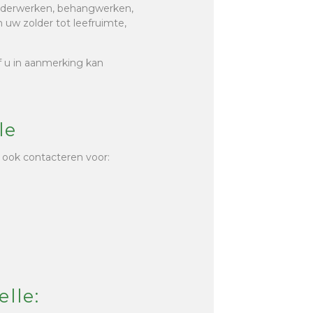
hilderwerken, behangwerken,
 uw zolder tot leefruimte,
of u in aanmerking kan
le
 ook contacteren voor:
lle: