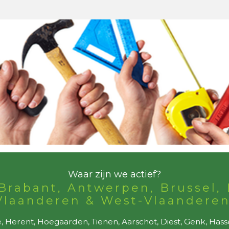
Waar zijn we actief?
Brabant, Antwerpen, Brussel, 
Vlaanderen & West-Vlaanderen
 Herent, Hoegaarden, Tienen, Aarschot, Diest, Genk, Hass