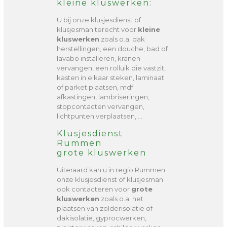
kleine kluswerken:
U bij onze klusjesdienst of
klusjesman terecht voor
kleine
kluswerken
zoals o.a. dak
herstellingen, een douche, bad of
lavabo installeren, kranen
vervangen, een rolluik die vastzit,
kasten in elkaar steken, laminaat
of parket plaatsen, mdf
afkastingen, lambriseringen,
stopcontacten vervangen,
lichtpunten verplaatsen, …
Klusjesdienst
Rummen
grote kluswerken
Uiteraard kan u in regio Rummen
onze klusjesdienst of klusjesman
ook contacteren voor
grote
kluswerken
zoals o.a. het
plaatsen van zolderisolatie of
dakisolatie, gyprocwerken,