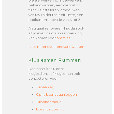
pleisterwerken, schilderwerken,
behangwerken, een carport of
tuinhuis installeren, ombouwen
van uw zolder tot leefruimte, een
badkamerrenovatie van A tot Z, …
Als u gaat renoveren, kijk dan ook
altijd even na of u in aanmerking
kan komen voor
premies
.
Lees meer over renovatiewerken
>
Klusjesman Rummen
Daarnaast kan u onze
klusjesdienst of klusjesman ook
contacteren voor:
Tuinaanleg
Oprit & terras aanleggen
Tuinonderhoud
Boomverzorging