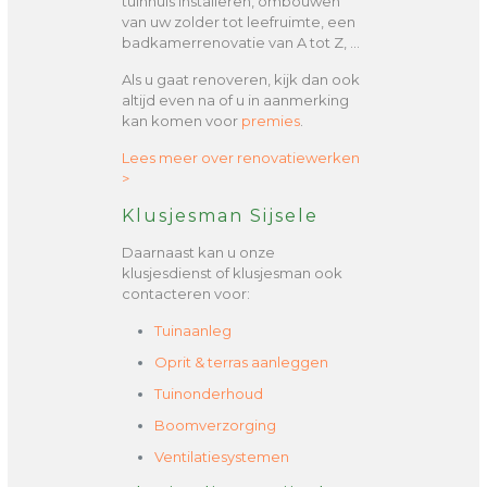
tuinhuis installeren, ombouwen
van uw zolder tot leefruimte, een
badkamerrenovatie van A tot Z, …
Als u gaat renoveren, kijk dan ook
altijd even na of u in aanmerking
kan komen voor
premies
.
Lees meer over renovatiewerken
>
Klusjesman Sijsele
Daarnaast kan u onze
klusjesdienst of klusjesman ook
contacteren voor:
Tuinaanleg
Oprit & terras aanleggen
Tuinonderhoud
Boomverzorging
Ventilatiesystemen