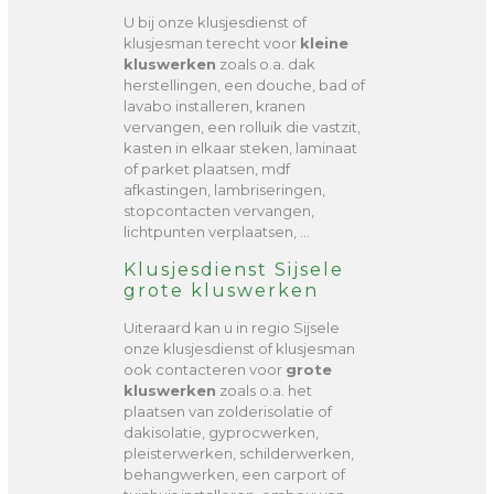
U bij onze klusjesdienst of
klusjesman terecht voor
kleine
kluswerken
zoals o.a. dak
herstellingen, een douche, bad of
lavabo installeren, kranen
vervangen, een rolluik die vastzit,
kasten in elkaar steken, laminaat
of parket plaatsen, mdf
afkastingen, lambriseringen,
stopcontacten vervangen,
lichtpunten verplaatsen, …
Klusjesdienst Sijsele
grote kluswerken
Uiteraard kan u in regio Sijsele
onze klusjesdienst of klusjesman
ook contacteren voor
grote
kluswerken
zoals o.a. het
plaatsen van zolderisolatie of
dakisolatie, gyprocwerken,
pleisterwerken, schilderwerken,
behangwerken, een carport of