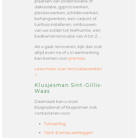
plaatsen van zolderisolatie of
dakisolatie, gyprocwerken,
pleisterwerken, schilderwerken,
behangwerken, een carport of
tuinhuis installeren, ombouwen
van uw zolder tot leefruimte, een
badkamerrenovatie van A tot Z, …
Als u gaat renoveren, kijk dan ook
altijd even na of u in aanmerking
kan komen voor
premies
.
Lees meer over renovatiewerken
>
Klusjesman Sint-Gillis-
Waas
Daarnaast kan u onze
klusjesdienst of klusjesman ook
contacteren voor:
Tuinaanleg
Oprit & terras aanleggen