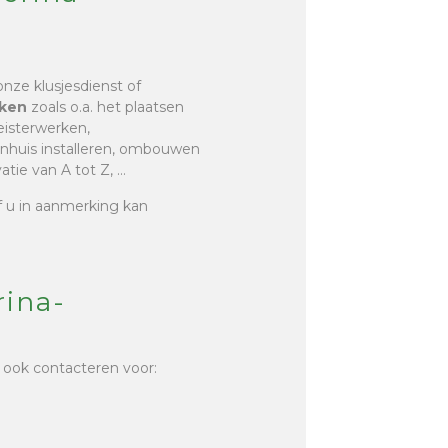
onze klusjesdienst of
rken
zoals o.a. het plaatsen
leisterwerken,
inhuis installeren, ombouwen
tie van A tot Z, …
of u in aanmerking kan
rina-
 ook contacteren voor: