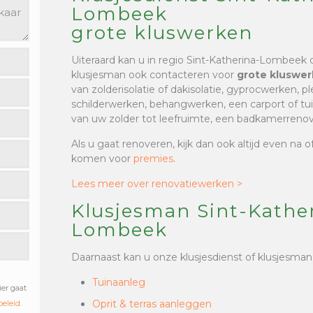
Lombeek
grote kluswerken
Uiteraard kan u in regio Sint-Katherina-Lombeek 
klusjesman ook contacteren voor
grote kluswe
van zolderisolatie of dakisolatie, gyprocwerken, p
schilderwerken, behangwerken, een carport of tu
van uw zolder tot leefruimte, een badkamerrenova
Als u gaat renoveren, kijk dan ook altijd even na 
komen voor
premies
.
Lees meer over renovatiewerken >
Klusjesman Sint-Kathe
Lombeek
Daarnaast kan u onze klusjesdienst of klusjesman
Tuinaanleg
ier gaat
Oprit & terras aanleggen
beleid
.