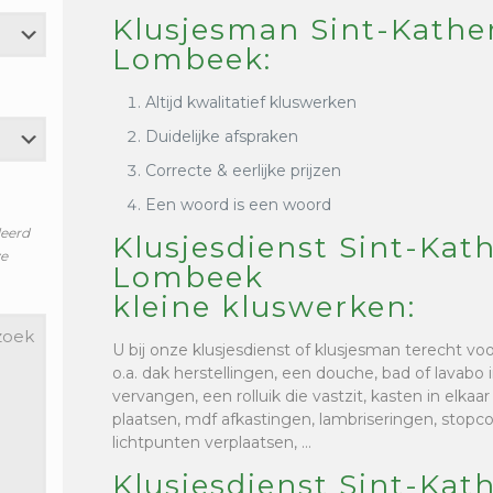
Klusjesman Sint-Kathe
Lombeek:
Altijd kwalitatief kluswerken
Duidelijke afspraken
Correcte & eerlijke prijzen
Een woord is een woord
leerd
Klusjesdienst Sint-Kat
ze
Lombeek
kleine kluswerken:
U bij onze klusjesdienst of klusjesman terecht vo
o.a. dak herstellingen, een douche, bad of lavabo i
vervangen, een rolluik die vastzit, kasten in elkaa
plaatsen, mdf afkastingen, lambriseringen, stop
lichtpunten verplaatsen, …
Klusjesdienst Sint-Kat