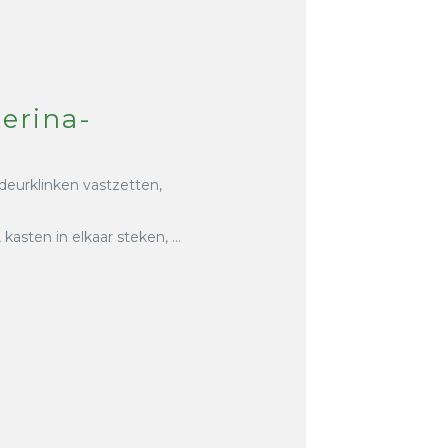
herina-
 deurklinken vastzetten,
asten in elkaar steken, …