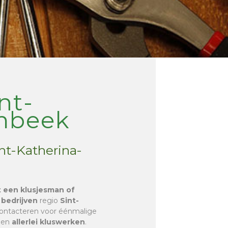
nt-
mbeek
int-Katherina-
t een klusjesman of
 bedrijven
regio
Sint-
 contacteren voor éénmalige
en
allerlei kluswerken
.