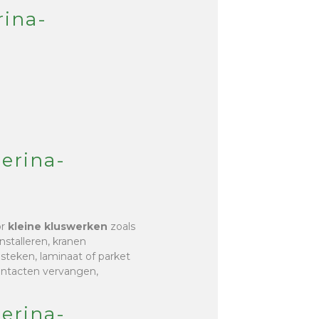
rina-
herina-
or
kleine kluswerken
zoals
nstalleren, kranen
r steken, laminaat of parket
contacten vervangen,
herina-