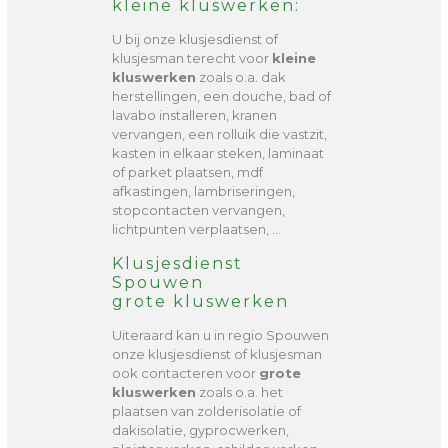
kleine kluswerken:
U bij onze klusjesdienst of
klusjesman terecht voor
kleine
kluswerken
zoals o.a. dak
herstellingen, een douche, bad of
lavabo installeren, kranen
vervangen, een rolluik die vastzit,
kasten in elkaar steken, laminaat
of parket plaatsen, mdf
afkastingen, lambriseringen,
stopcontacten vervangen,
lichtpunten verplaatsen, …
Klusjesdienst
Spouwen
grote kluswerken
Uiteraard kan u in regio Spouwen
onze klusjesdienst of klusjesman
ook contacteren voor
grote
kluswerken
zoals o.a. het
plaatsen van zolderisolatie of
dakisolatie, gyprocwerken,