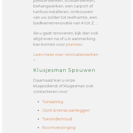
pleisterwerken, schilderwerken,
behangwerken, een carport of
tuinhuis installeren, ombouwen
van uw zolder tot leefruimte, een
badkamerrenovatie van A tot Z, …
Als u gaat renoveren, kijk dan ook
altijd even na of u in aanmerking
kan komen voor
premies
.
Lees meer over renovatiewerken
>
Klusjesman Spouwen
Daarnaast kan u onze
klusjesdienst of klusjesman ook
contacteren voor:
Tuinaanleg
Oprit & terras aanleggen
Tuinonderhoud
Boomverzorging