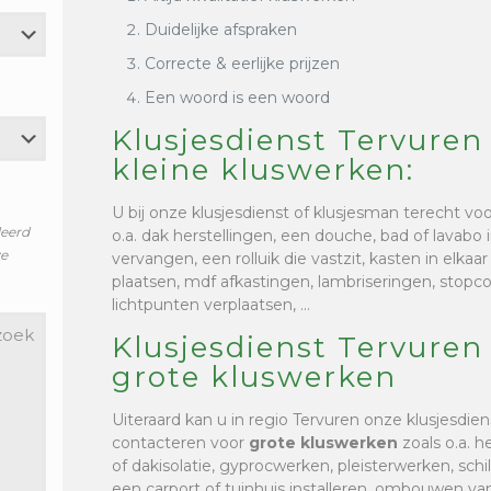
Duidelijke afspraken
Correcte & eerlijke prijzen
Een woord is een woord
Klusjesdienst Tervuren
kleine kluswerken:
U bij onze klusjesdienst of klusjesman terecht vo
leerd
o.a. dak herstellingen, een douche, bad of lavabo i
ze
vervangen, een rolluik die vastzit, kasten in elkaa
plaatsen, mdf afkastingen, lambriseringen, stop
lichtpunten verplaatsen, …
Klusjesdienst Tervuren
grote kluswerken
Uiteraard kan u in regio Tervuren onze klusjesdie
contacteren voor
grote kluswerken
zoals o.a. h
of dakisolatie, gyprocwerken, pleisterwerken, sc
een carport of tuinhuis installeren, ombouwen van