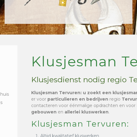
Klusjesman T
Klusjesdienst nodig regio T
Klusjesman Tervuren
: u zoekt een klusjesma
 huis
er voor
particulieren en bedrijven
regio
Tervu
is
contacteren voor éénmalige opdrachten en voor
gebouwen
en
allerlei kluswerken
.
Klusjesman Tervuren:
Altijd kwalitatief kluswerken