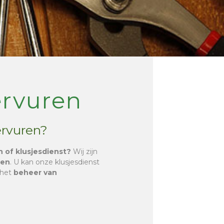
ervuren
ervuren?
n of klusjesdienst?
Wij zijn
ren
. U kan onze klusjesdienst
 het
beheer van