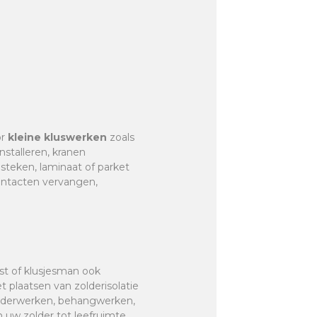
or
kleine kluswerken
zoals
nstalleren, kranen
r steken, laminaat of parket
contacten vervangen,
nst of klusjesman ook
et plaatsen van zolderisolatie
hilderwerken, behangwerken,
 uw zolder tot leefruimte,