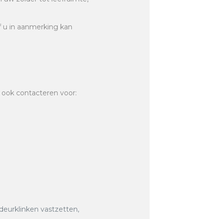
of u in aanmerking kan
 ook contacteren voor:
:
 deurklinken vastzetten,