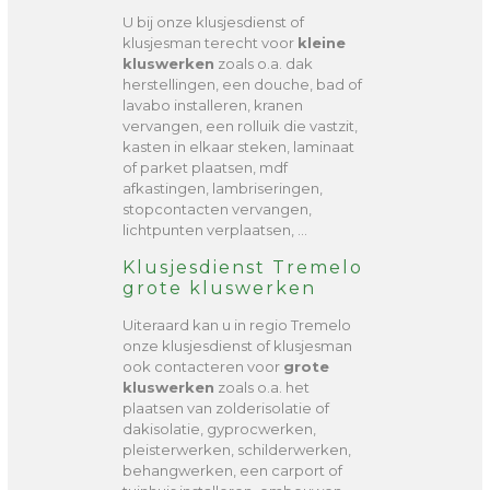
U bij onze klusjesdienst of
klusjesman terecht voor
kleine
kluswerken
zoals o.a. dak
herstellingen, een douche, bad of
lavabo installeren, kranen
vervangen, een rolluik die vastzit,
kasten in elkaar steken, laminaat
of parket plaatsen, mdf
afkastingen, lambriseringen,
stopcontacten vervangen,
lichtpunten verplaatsen, …
Klusjesdienst Tremelo
grote kluswerken
Uiteraard kan u in regio Tremelo
onze klusjesdienst of klusjesman
ook contacteren voor
grote
kluswerken
zoals o.a. het
plaatsen van zolderisolatie of
dakisolatie, gyprocwerken,
pleisterwerken, schilderwerken,
behangwerken, een carport of