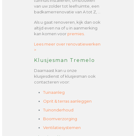
tuinhuis installeren, ombouwen
van uw zolder tot leefruimte, een
badkamerrenovatie van A tot Z, …
Als u gaat renoveren, kijk dan ook
altijd even na of u in aanmerking
kan komen voor
premies
.
Lees meer over renovatiewerken
>
Klusjesman Tremelo
Daarnaast kan u onze
klusjesdienst of klusjesman ook
contacteren voor:
Tuinaanleg
Oprit & terras aanleggen
Tuinonderhoud
Boomverzorging
Ventilatiesystemen