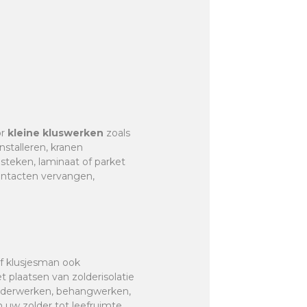
or
kleine kluswerken
zoals
nstalleren, kranen
r steken, laminaat of parket
contacten vervangen,
of klusjesman ook
et plaatsen van zolderisolatie
hilderwerken, behangwerken,
 uw zolder tot leefruimte,