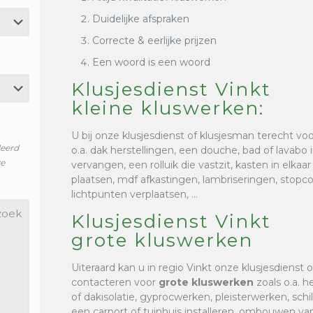
Duidelijke afspraken
Correcte & eerlijke prijzen
Een woord is een woord
Klusjesdienst Vinkt
kleine kluswerken:
U bij onze klusjesdienst of klusjesman terecht vo
leerd
o.a. dak herstellingen, een douche, bad of lavabo i
ze
vervangen, een rolluik die vastzit, kasten in elkaa
plaatsen, mdf afkastingen, lambriseringen, stop
lichtpunten verplaatsen, …
Klusjesdienst Vinkt
grote kluswerken
Uiteraard kan u in regio Vinkt onze klusjesdienst 
contacteren voor
grote kluswerken
zoals o.a. h
of dakisolatie, gyprocwerken, pleisterwerken, sc
een carport of tuinhuis installeren, ombouwen van