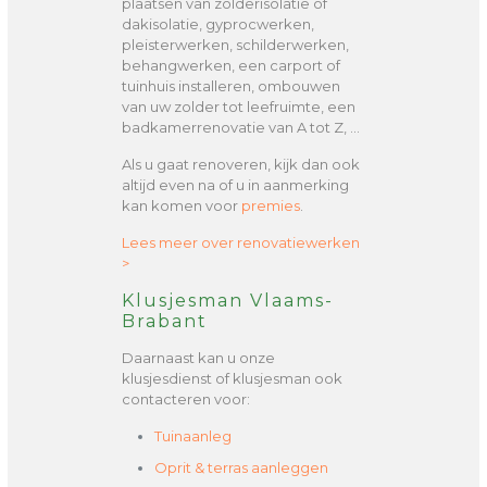
plaatsen van zolderisolatie of
dakisolatie, gyprocwerken,
pleisterwerken, schilderwerken,
behangwerken, een carport of
tuinhuis installeren, ombouwen
van uw zolder tot leefruimte, een
badkamerrenovatie van A tot Z, …
Als u gaat renoveren, kijk dan ook
altijd even na of u in aanmerking
kan komen voor
premies
.
Lees meer over renovatiewerken
>
Klusjesman Vlaams-
Brabant
Daarnaast kan u onze
klusjesdienst of klusjesman ook
contacteren voor:
Tuinaanleg
Oprit & terras aanleggen