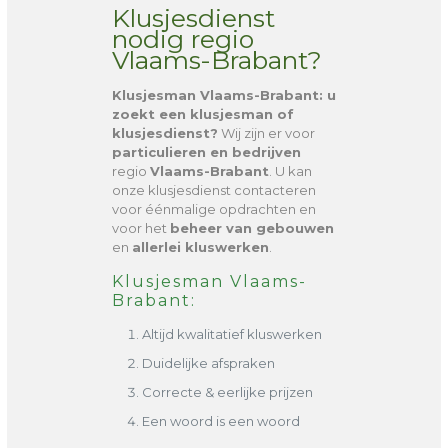
Klusjesdienst
nodig regio
Vlaams-Brabant?
Klusjesman Vlaams-Brabant
: u
zoekt een klusjesman of
klusjesdienst?
Wij zijn er voor
particulieren en bedrijven
regio
Vlaams-Brabant
. U kan
onze klusjesdienst contacteren
voor éénmalige opdrachten en
voor het
beheer van gebouwen
en
allerlei kluswerken
.
Klusjesman Vlaams-
Brabant:
Altijd kwalitatief kluswerken
Duidelijke afspraken
Correcte & eerlijke prijzen
Een woord is een woord