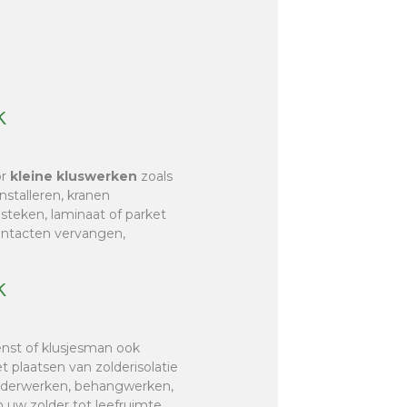
k
or
kleine kluswerken
zoals
nstalleren, kranen
r steken, laminaat of parket
contacten vervangen,
k
enst of klusjesman ook
et plaatsen van zolderisolatie
hilderwerken, behangwerken,
 uw zolder tot leefruimte,