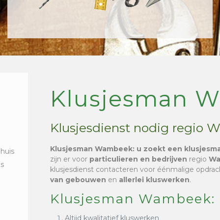
Klusjesman 
Klusjesdienst nodig regio
Klusjesman Wambeek
: u zoekt een klusjesm
 huis
zijn er voor
particulieren en bedrijven
regio
Wa
is
klusjesdienst contacteren voor éénmalige opdra
van gebouwen
en
allerlei kluswerken
.
Klusjesman Wambeek:
Altijd kwalitatief kluswerken