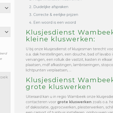
Duidelijke afspraken
Correcte & eerlijke prijzen
Een woord is een woord
Klusjesdienst Wambee
kleine kluswerken:
U bij onze klusjesdienst of klusjesman terecht vo
leerd
o.a. dak herstellingen, een douche, bad of lavabo i
ze
vervangen, een rolluik die vastzit, kasten in elkaa
plaatsen, mdf afkastingen, lambriseringen, stop
lichtpunten verplaatsen, …
Klusjesdienst Wambee
grote kluswerken
Uiteraard kan u in regio Wambeek onze klusjesdi
contacteren voor
grote kluswerken
zoals o.a. h
of dakisolatie, gyprocwerken, pleisterwerken, sc
een carport of tuinhuis installeren, ombouwen van