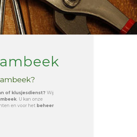
Wambeek
 Wambeek?
an of klusjesdienst?
Wij
mbeek
. U kan onze
chten en voor het
beheer