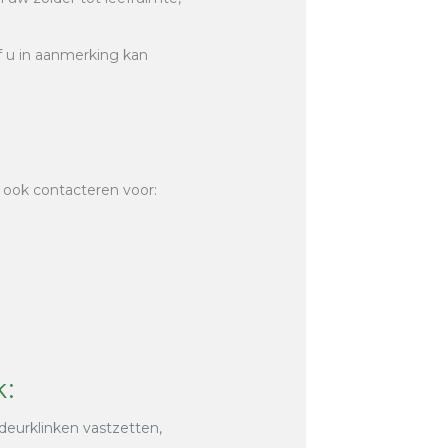
of u in aanmerking kan
 ook contacteren voor:
:
 deurklinken vastzetten,