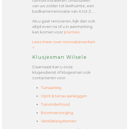
tuinhuis installeren, ombouwen
van uw zolder tot leefruimte, een
badkamerrenovatie van A tot Z, …
Als u gaat renoveren, kijk dan ook
altijd even na of u in aanmerking
kan komen voor
premies
.
Lees meer over renovatiewerken
>
Klusjesman Wilsele
Daarnaast kan u onze
klusjesdienst of klusjesman ook
contacteren voor:
Tuinaanleg
Oprit & terras aanleggen
Tuinonderhoud
Boomverzorging
Ventilatiesystemen