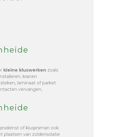
mheide
or
kleine kluswerken
zoals
nstalleren, kranen
r steken, laminaat of parket
contacten vervangen,
mheide
jesdienst of klusjesman ook
et plaatsen van zolderisolatie