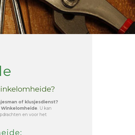
de
Winkelomheide?
sjesman of klusjesdienst?
o
Winkelomheide
. U kan
opdrachten en voor het
.
eide: