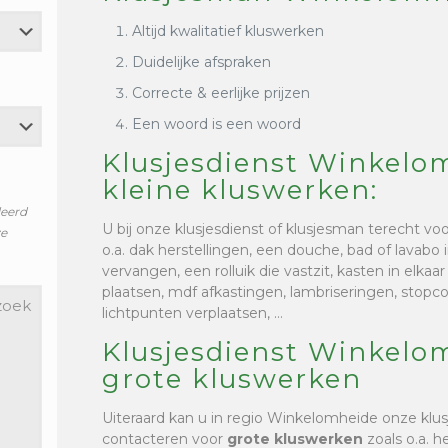
Altijd kwalitatief kluswerken
Duidelijke afspraken
Correcte & eerlijke prijzen
Een woord is een woord
Klusjesdienst Winkelo
kleine kluswerken:
leerd
U bij onze klusjesdienst of klusjesman terecht vo
ze
o.a. dak herstellingen, een douche, bad of lavabo i
vervangen, een rolluik die vastzit, kasten in elkaa
plaatsen, mdf afkastingen, lambriseringen, stop
lichtpunten verplaatsen, …
Klusjesdienst Winkelo
grote kluswerken
Uiteraard kan u in regio Winkelomheide onze klus
contacteren voor
grote kluswerken
zoals o.a. h