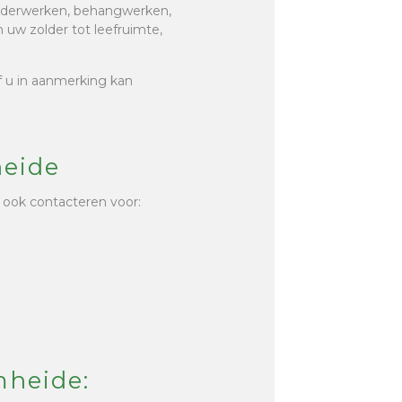
hilderwerken, behangwerken,
 uw zolder tot leefruimte,
of u in aanmerking kan
eide
 ook contacteren voor:
mheide: