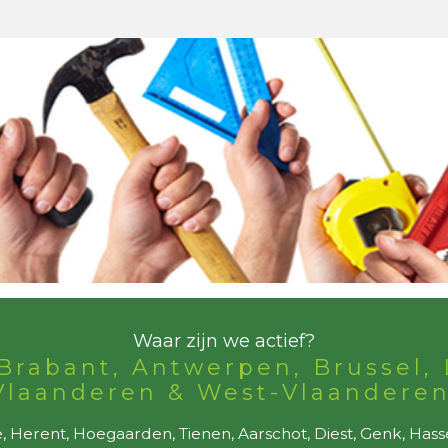
Waar zijn we actief?
Brabant, Antwerpen, Brussel, 
Vlaanderen & West-Vlaanderen
 Herent, Hoegaarden, Tienen, Aarschot, Diest, Genk, Hass