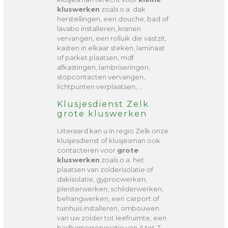
kluswerken
zoals o.a. dak
herstellingen, een douche, bad of
lavabo installeren, kranen
vervangen, een rolluik die vastzit,
kasten in elkaar steken, laminaat
of parket plaatsen, mdf
afkastingen, lambriseringen,
stopcontacten vervangen,
lichtpunten verplaatsen, …
Klusjesdienst Zelk
grote kluswerken
Uiteraard kan u in regio Zelk onze
klusjesdienst of klusjesman ook
contacteren voor
grote
kluswerken
zoals o.a. het
plaatsen van zolderisolatie of
dakisolatie, gyprocwerken,
pleisterwerken, schilderwerken,
behangwerken, een carport of
tuinhuis installeren, ombouwen
van uw zolder tot leefruimte, een
badkamerrenovatie van A tot Z, …