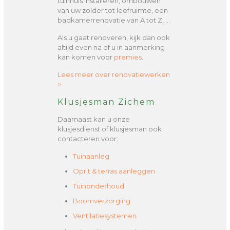
tuinhuis installeren, ombouwen
van uw zolder tot leefruimte, een
badkamerrenovatie van A tot Z, …
Als u gaat renoveren, kijk dan ook
altijd even na of u in aanmerking
kan komen voor
premies
.
Lees meer over renovatiewerken
>
Klusjesman Zichem
Daarnaast kan u onze
klusjesdienst of klusjesman ook
contacteren voor:
Tuinaanleg
Oprit & terras aanleggen
Tuinonderhoud
Boomverzorging
Ventilatiesystemen