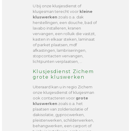
U bij onze klusjesdienst of
klusjesman terecht voor
kleine
kluswerken
zoals o.a. dak
herstellingen, een douche, bad of
lavabo installeren, kranen
vervangen, een rolluik die vastzit,
kasten in elkaar steken, laminaat
of parket plaatsen, mdf
afkastingen, lambriseringen,
stopcontacten vervangen,
lichtpunten verplaatsen, …
Klusjesdienst Zichem
grote kluswerken
Uiteraard kan u in regio Zichem
onze klusjesdienst of klusjesman
ook contacteren voor
grote
kluswerken
zoals o.a. het
plaatsen van zolderisolatie of
dakisolatie, gyprocwerken,
pleisterwerken, schilderwerken,
behangwerken, een carport of