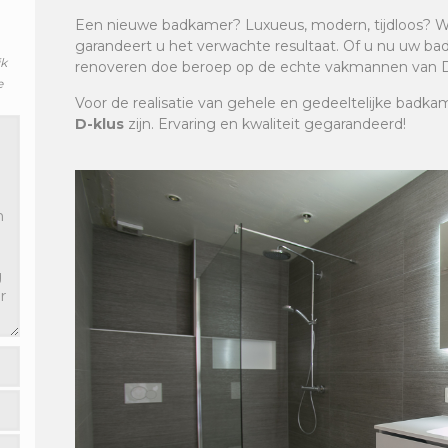
Een nieuwe badkamer? Luxueus, modern, tijdloos? W
garandeert u het verwachte resultaat. Of u nu uw badk
jk
renoveren doe beroep op de echte vakmannen van D
e
Voor de realisatie van gehele en gedeeltelijke badka
D-klus
zijn. Ervaring en kwaliteit gegarandeerd!