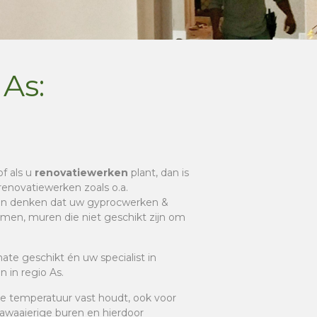
As:
of als u
renovatiewerken
plant, dan is
renovatiewerken zoals o.a.
aan denken dat uw gyprocwerken &
komen, muren die niet geschikt zijn om
mate geschikt én uw specialist in
 in regio As.
de temperatuur vast houdt, ook voor
 lawaaierige buren en hierdoor