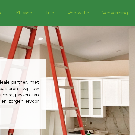
e
Klussen
Tuin
Renovatie
Verwarming
eale partner, met
ealiseren wij uw
 u mee, passen aan
 en zorgen ervoor