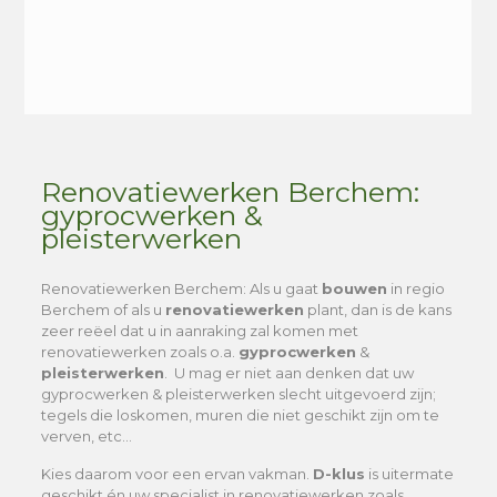
Alternative:
Renovatiewerken Berchem:
gyprocwerken &
pleisterwerken
Renovatiewerken Berchem
: Als u gaat
bouwen
in regio
Berchem of als u
renovatiewerken
plant, dan is de kans
zeer reëel dat u in aanraking zal komen met
renovatiewerken zoals o.a.
gyprocwerken
&
pleisterwerken
. U mag er niet aan denken dat uw
gyprocwerken & pleisterwerken slecht uitgevoerd zijn;
tegels die loskomen, muren die niet geschikt zijn om te
verven, etc…
Kies daarom voor een ervan vakman.
D-klus
is uitermate
geschikt én uw specialist in renovatiewerken zoals