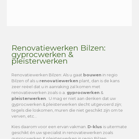
Alternative:
Renovatiewerken Bilzen:
gyprocwerken &
pleisterwerken
Renovatiewerken Bilzen
: Als u gaat
bouwen
in regio
Bilzen of als u
renovatiewerken
plant, dan is de kans
zeer reëel dat u in aanraking zal komen met
renovatiewerken zoals o.a.
gyprocwerken
&
pleisterwerken
. U mag er niet aan denken dat uw
gyprocwerken & pleisterwerken slecht uitgevoerd zijn;
tegels die loskomen, muren die niet geschikt zijn om te
verven, etc…
Kies daarom voor een ervan vakman.
D-klus
is uitermate
geschikt én uw specialist in renovatiewerken zoals
gyprocwerken & pleisterwerken in regio Bilzen.