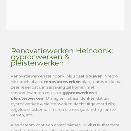
Alternative:
Renovatiewerken Heindonk:
gyprocwerken &
pleisterwerken
Renovatiewerken Heindonk
: Als u gaat
bouwen
in regio
Heindonk of als u
renovatiewerken
plant, dan is de kans
zeer reëel dat u in aanraking zal komen met
renovatiewerken zoals o.a.
gyprocwerken
&
pleisterwerken
. U mag er niet aan denken dat uw
gyprocwerken & pleisterwerken slecht uitgevoerd zijn;
tegels die loskomen, muren die niet geschikt zijn om te
verven, etc…
Kies daarom voor een ervan vakman.
D-klus
is uitermate
geschikt én uw specialist in renovatiewerken zoals