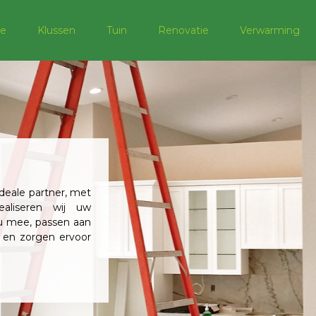
e
Klussen
Tuin
Renovatie
Verwarming
deale partner, met
ealiseren wij uw
 u mee, passen aan
 en zorgen ervoor