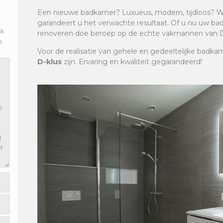
Een nieuwe badkamer? Luxueus, modern, tijdloos? W
garandeert u het verwachte resultaat. Of u nu uw badk
jk
renoveren doe beroep op de echte vakmannen van D
e
Voor de realisatie van gehele en gedeeltelijke badka
D-klus
zijn. Ervaring en kwaliteit gegarandeerd!