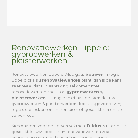
Alternative:
Renovatiewerken Lippelo:
gyprocwerken &
pleisterwerken
Renovatiewerken Lippelo
: Als u gaat
bouwen
in regio
Lippelo of als u
renovatiewerken
plant, dan is de kans
zeer reëel dat u in aanraking zal komen met
renovatiewerken zoals o.a.
gyprocwerken
&
pleisterwerken
. U mag er niet aan denken dat uw
gyprocwerken & pleisterwerken slecht uitgevoerd zijn;
tegels die loskomen, muren die niet geschikt zijn om te
verven, etc…
Kies daarom voor een ervan vakman.
D-klus
is uitermate
geschikt én uw specialist in renovatiewerken zoals
gyprocwerken & pleisterwerken in regio Lippelo.