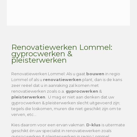
Alternative:
Renovatiewerken Lommel:
gyprocwerken &
pleisterwerken
Renovatiewerken Lommel
: Als u gaat
bouwen
in regio
Lommel of als u
renovatiewerken
plant, dan is de kans
zeer reëel dat u in aanraking zal komen met
renovatiewerken zoals o.a.
gyprocwerken
&
pleisterwerken
. U mag er niet aan denken dat uw
gyprocwerken & pleisterwerken slecht uitgevoerd zijn;
tegels die loskomen, muren die niet geschikt zijn om te
verven, etc…
Kies daarom voor een ervan vakman.
D-klus
is uitermate
geschikt én uw specialist in renovatiewerken zoals
gyprocwerken & pleisterwerken in regio Lommel.