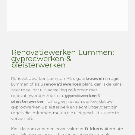
Alternative:
Renovatiewerken Lummen:
gyprocwerken &
pleisterwerken
Renovatiewerken Lummen
: Als u gaat
bouwen
in regio
Lummen of als u
renovatiewerken
plant, dan is de kans
zeer reëel dat u in aanraking zal komen met
renovatiewerken zoals o.a.
gyprocwerken
&
pleisterwerken
. U mag er niet aan denken dat uw
gyprocwerken & pleisterwerken slecht uitgevoerd zijn;
tegels die loskomen, muren die niet geschikt zijn om te
verven, etc…
Kies daarom voor een ervan vakman.
D-klus
is uitermate
geschikt én uw specialist in renovatiewerken zoals