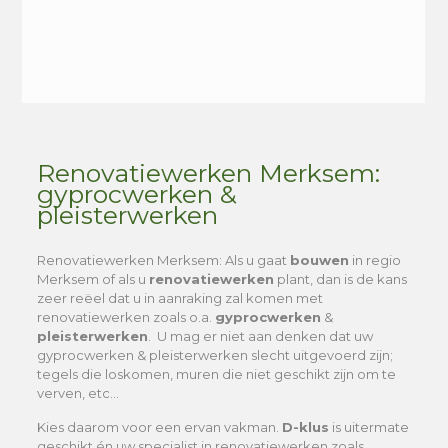
Alternative:
Renovatiewerken Merksem:
gyprocwerken &
pleisterwerken
Renovatiewerken Merksem
: Als u gaat
bouwen
in regio
Merksem of als u
renovatiewerken
plant, dan is de kans
zeer reëel dat u in aanraking zal komen met
renovatiewerken zoals o.a.
gyprocwerken
&
pleisterwerken
. U mag er niet aan denken dat uw
gyprocwerken & pleisterwerken slecht uitgevoerd zijn;
tegels die loskomen, muren die niet geschikt zijn om te
verven, etc…
Kies daarom voor een ervan vakman.
D-klus
is uitermate
geschikt én uw specialist in renovatiewerken zoals