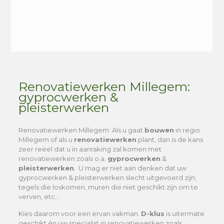
Alternative:
Renovatiewerken Millegem:
gyprocwerken &
pleisterwerken
Renovatiewerken Millegem
: Als u gaat
bouwen
in regio
Millegem of als u
renovatiewerken
plant, dan is de kans
zeer reëel dat u in aanraking zal komen met
renovatiewerken zoals o.a.
gyprocwerken
&
pleisterwerken
. U mag er niet aan denken dat uw
gyprocwerken & pleisterwerken slecht uitgevoerd zijn;
tegels die loskomen, muren die niet geschikt zijn om te
verven, etc…
Kies daarom voor een ervan vakman.
D-klus
is uitermate
geschikt én uw specialist in renovatiewerken zoals