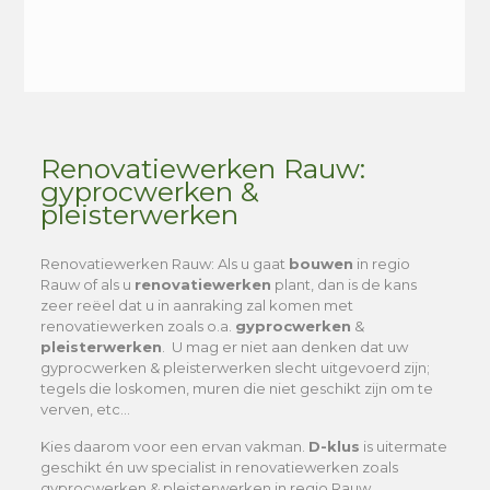
Alternative:
Renovatiewerken Rauw:
gyprocwerken &
pleisterwerken
Renovatiewerken Rauw
: Als u gaat
bouwen
in regio
Rauw of als u
renovatiewerken
plant, dan is de kans
zeer reëel dat u in aanraking zal komen met
renovatiewerken zoals o.a.
gyprocwerken
&
pleisterwerken
. U mag er niet aan denken dat uw
gyprocwerken & pleisterwerken slecht uitgevoerd zijn;
tegels die loskomen, muren die niet geschikt zijn om te
verven, etc…
Kies daarom voor een ervan vakman.
D-klus
is uitermate
geschikt én uw specialist in renovatiewerken zoals
gyprocwerken & pleisterwerken in regio Rauw.