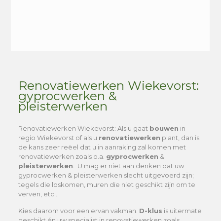
Alternative:
Renovatiewerken Wiekevorst:
gyprocwerken &
pleisterwerken
Renovatiewerken Wiekevorst
: Als u gaat
bouwen
in
regio Wiekevorst of als u
renovatiewerken
plant, dan is
de kans zeer reëel dat u in aanraking zal komen met
renovatiewerken zoals o.a.
gyprocwerken
&
pleisterwerken
. U mag er niet aan denken dat uw
gyprocwerken & pleisterwerken slecht uitgevoerd zijn;
tegels die loskomen, muren die niet geschikt zijn om te
verven, etc…
Kies daarom voor een ervan vakman.
D-klus
is uitermate
geschikt én uw specialist in renovatiewerken zoals