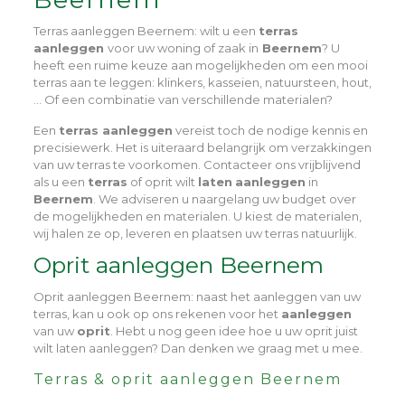
Terras aanleggen Beernem
: wilt u een
terras
aanleggen
voor uw woning of zaak in
Beernem
? U
heeft een ruime keuze aan mogelijkheden om een mooi
terras aan te leggen: klinkers, kasseien, natuursteen, hout,
… Of een combinatie van verschillende materialen?
Een
terras aanleggen
vereist toch de nodige kennis en
precisiewerk. Het is uiteraard belangrijk om verzakkingen
van uw terras te voorkomen. Contacteer ons vrijblijvend
als u een
terras
of oprit wilt
laten
aanleggen
in
Beernem
. We adviseren u naargelang uw budget over
de mogelijkheden en materialen. U kiest de materialen,
wij halen ze op, leveren en plaatsen uw terras natuurlijk.
Oprit aanleggen Beernem
Oprit aanleggen Beernem
: naast het aanleggen van uw
terras, kan u ook op ons rekenen voor het
aanleggen
van uw
oprit
. Hebt u nog geen idee hoe u uw oprit juist
wilt laten aanleggen? Dan denken we graag met u mee.
Terras & oprit aanleggen Beernem