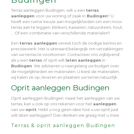
Terras aanleggen Budingen
: wilt u een
terras
aanleggen
voor uw woning of zaak in
Budingen
? U
heeft een ruime keuze aan mogelijkheden om een mooi
terras aan te leggen: klinkers, kasseien, natuursteen, hout,
… Of een combinatie van verschillende materialen?
Een
terras aanleggen
vereist toch de nodige kennis en
precisiewerk. Het is uiteraard belangrijk om verzakkingen
van uw terras te voorkomen. Contacteer ons vrijblijvend
als u een
terras
of oprit wilt
laten
aanleggen
in
Budingen
. We adviseren u naargelang uw budget over
de mogelijkheden en materialen. U kiest de materialen,
wij halen ze op, leveren en plaatsen uw terras natuurlijk.
Oprit aanleggen Budingen
Oprit aanleggen Budingen
: naast het aanleggen van uw
terras, kan u ook op ons rekenen voor het
aanleggen
van uw
oprit
. Hebt u nog geen idee hoe u uw oprit juist
wilt laten aanleggen? Dan denken we graag met u mee.
Terras & oprit aanleggen Budingen