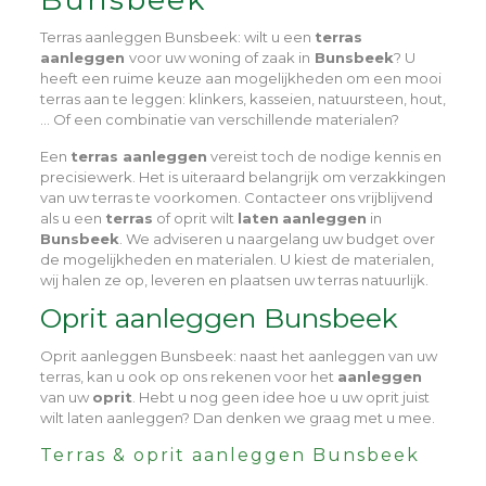
Terras aanleggen Bunsbeek
: wilt u een
terras
aanleggen
voor uw woning of zaak in
Bunsbeek
? U
heeft een ruime keuze aan mogelijkheden om een mooi
terras aan te leggen: klinkers, kasseien, natuursteen, hout,
… Of een combinatie van verschillende materialen?
Een
terras aanleggen
vereist toch de nodige kennis en
precisiewerk. Het is uiteraard belangrijk om verzakkingen
van uw terras te voorkomen. Contacteer ons vrijblijvend
als u een
terras
of oprit wilt
laten
aanleggen
in
Bunsbeek
. We adviseren u naargelang uw budget over
de mogelijkheden en materialen. U kiest de materialen,
wij halen ze op, leveren en plaatsen uw terras natuurlijk.
Oprit aanleggen Bunsbeek
Oprit aanleggen Bunsbeek
: naast het aanleggen van uw
terras, kan u ook op ons rekenen voor het
aanleggen
van uw
oprit
. Hebt u nog geen idee hoe u uw oprit juist
wilt laten aanleggen? Dan denken we graag met u mee.
Terras & oprit aanleggen Bunsbeek