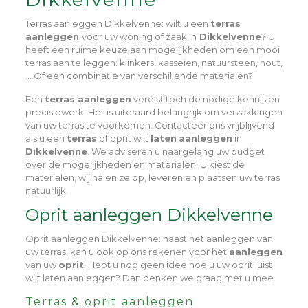
Terras aanleggen Dikkelvenne
: wilt u een
terras
aanleggen
voor uw woning of zaak in
Dikkelvenne
? U
heeft een ruime keuze aan mogelijkheden om een mooi
terras aan te leggen: klinkers, kasseien, natuursteen, hout,
… Of een combinatie van verschillende materialen?
Een
terras aanleggen
vereist toch de nodige kennis en
precisiewerk. Het is uiteraard belangrijk om verzakkingen
van uw terras te voorkomen. Contacteer ons vrijblijvend
als u een
terras
of oprit wilt
laten
aanleggen
in
Dikkelvenne
. We adviseren u naargelang uw budget
over de mogelijkheden en materialen. U kiest de
materialen, wij halen ze op, leveren en plaatsen uw terras
natuurlijk.
Oprit aanleggen Dikkelvenne
Oprit aanleggen Dikkelvenne
: naast het aanleggen van
uw terras, kan u ook op ons rekenen voor het
aanleggen
van uw
oprit
. Hebt u nog geen idee hoe u uw oprit juist
wilt laten aanleggen? Dan denken we graag met u mee.
Terras & oprit aanleggen