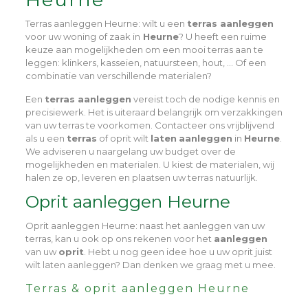
Terras aanleggen Heurne
: wilt u een
terras aanleggen
voor uw woning of zaak in
Heurne
? U heeft een ruime
keuze aan mogelijkheden om een mooi terras aan te
leggen: klinkers, kasseien, natuursteen, hout, … Of een
combinatie van verschillende materialen?
Een
terras aanleggen
vereist toch de nodige kennis en
precisiewerk. Het is uiteraard belangrijk om verzakkingen
van uw terras te voorkomen. Contacteer ons vrijblijvend
als u een
terras
of oprit wilt
laten
aanleggen
in
Heurne
.
We adviseren u naargelang uw budget over de
mogelijkheden en materialen. U kiest de materialen, wij
halen ze op, leveren en plaatsen uw terras natuurlijk.
Oprit aanleggen Heurne
Oprit aanleggen Heurne
: naast het aanleggen van uw
terras, kan u ook op ons rekenen voor het
aanleggen
van uw
oprit
. Hebt u nog geen idee hoe u uw oprit juist
wilt laten aanleggen? Dan denken we graag met u mee.
Terras & oprit aanleggen Heurne