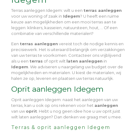
Terras aanleggen Idegem
: wilt u een
terras aanleggen
voor uw woning of zaak in
Idegem
? U heeft een ruime
keuze aan mogelijkheden om een mooi terras aan te
leggen: klinkers, kasseien, natuursteen, hout, … Of een
combinatie van verschillende materialen?
Een
terras aanleggen
vereist toch de nodige kennis en
precisiewerk. Het is uiteraard belangrijk om verzakkingen
van uw terras te voorkomen. Contacteer ons vrijblijvend
als u een
terras
of oprit wilt
laten
aanleggen
in
Idegem
. We adviseren u naargelang uw budget over de
mogelijkheden en materialen. U kiest de materialen, wij
halen ze op, leveren en plaatsen uw terras natuurlijk.
Oprit aanleggen Idegem
Oprit aanleggen Idegem
: naast het aanleggen van uw
terras, kan u ook op ons rekenen voor het
aanleggen
van uw
oprit
. Hebt u nog geen idee hoe u uw oprit juist
wilt laten aanleggen? Dan denken we graag met u mee.
Terras & oprit aanleggen Idegem